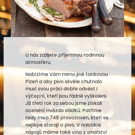
U nás zažijete příjemnou rodinnou
atmosféru.
Nabízíme Vám mimo jiné tankovou
Plzeň a aby pivo skvěle chutnalo
musí svou práci dobře odvést i
výčepní, kteří jsou řádně vyškoleni.
Již třetí rok za sebou jsme získali
ocenění Hvězda sládků. Patříme
tedy mezi 748 provozoven, kteří se
nejlépe starají o pivo. V nabídce
nápojů máme také víno z vinařství